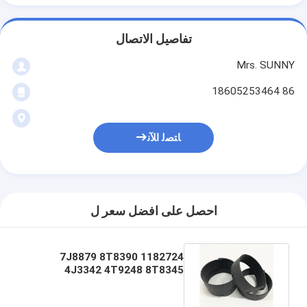
تفاصيل الاتصال
Mrs. SUNNY
86 18605253464
ﺎﺘﺼﻟ ﺍﻶﻧ
احصل على افضل سعر ل
1182724 7J8879 8T8390
4J3342 4T9248 8T8345
8T8346 8T8328 4J2620
8T8355