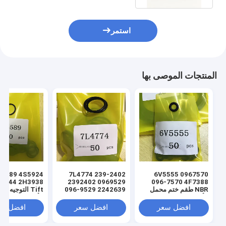
استمر
المنتجات الموصى بها
7L4774 239-2402
6V5555 0967570
2392402 0969529
096-7570 4F7388
NBR طقم ختم محمل
096-9529 2242639
Tift التوجيه م
الأسطوانة الهيدروليكية
224-2639 NBR طقم
الأسطوانة الهيدر
باللون الأسود
ختم محمل الأسطوانة
Oring Seal
افضل سعر
افضل سعر
افضل سع
الهيدروليكية باللون
الأسود