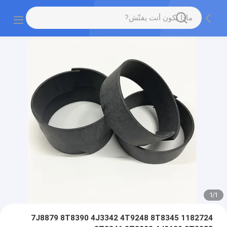
1
/
1
1182724 7J8879 8T8390 4J3342 4T9248 8T8345