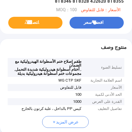
8T8346 8T8328 4J2620 8T8355
الأسعار：قابل للتفاوض
MOQ：100
افضل سعر
ﺎﺘﺼﻟ ﺍﻶﻧ
منتوج وصف
طقم إصلاح ختم الأسطوانة الهيدروليكية مع
الضمان
تسليط الضوء
,
,
أختام أسطوانة هيدروليكية شديدة التحمل
مجموعات ختم أسطوانة هيدروليكية بديلة
اسم العلامة التجارية
WG CTP SKF
الأسعار
قابل للتفاوض
الحد الأدنى لكمية
100
القدرة على العرض
1000
تفاصيل التغليف
كيس PP بالداخل ، علبة كرتون بالخارج
عرض المزيد