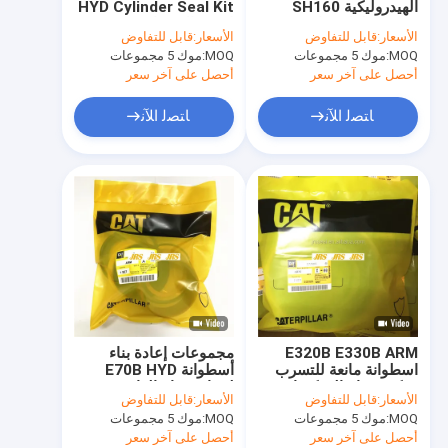
الهيدروليكية SH160
HYD Cylinder Seal Kit
طقم ختم الكسارة
SH200 لدلو ذراع
لاستبدال حفارة KATO
الأسعار:
قابل للتفاوض
الأسعار:
قابل للتفاوض
سوميتومو
MOQ:
موك 5 مجموعات
طقم ختم صمام التحكم
MOQ:
موك 5 مجموعات
أحصل على آخر سعر
أحصل على آخر سعر
طقم ختم مركز المفصل
ﺎﺘﺼﻟ ﺍﻶﻧ
ﺎﺘﺼﻟ ﺍﻶﻧ
طقم ختم محرك السفر
طقم ختم محرك سوينغ
طقم ختم الزيت الهيدروليكي
الأختام ممسحة الغبار
يا خاتم الأختام
E320B E330B ARM
مجموعات إعادة بناء
اسطوانة مانعة للتسرب
أسطوانة E70B HYD
مركز صمام التحكم انضم
لجرافة ذراع الرافعة
الأسعار:
قابل للتفاوض
الأسعار:
قابل للتفاوض
إلى الاستخدام
MOQ:
موك 5 مجموعات
MOQ:
موك 5 مجموعات
أحصل على آخر سعر
أحصل على آخر سعر