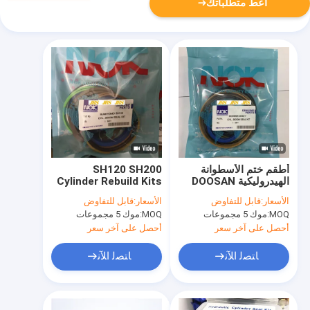
أعط متطلباتك
أطقم ختم الأسطوانة
SH120 SH200
الهيدروليكية DOOSAN
Cylinder Rebuild Kits
Excavator DX60
لحفارة ذراع الرافعة دلو
الأسعار:
قابل للتفاوض
الأسعار:
قابل للتفاوض
7200210300
MOQ:
موك 5 مجموعات
MOQ:
موك 5 مجموعات
أحصل على آخر سعر
أحصل على آخر سعر
ﺎﺘﺼﻟ ﺍﻶﻧ
ﺎﺘﺼﻟ ﺍﻶﻧ