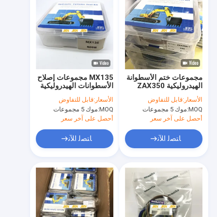
مجموعات ختم الأسطوانة
MX135 مجموعات إصلاح
الهيدروليكية ZAX350
الأسطوانات الهيدروليكية
المطاط PTFE NBR PU
سلسلة Soosan
الأسعار:
قابل للتفاوض
الأسعار:
قابل للتفاوض
المواد
الميكانيكية
MOQ:
موك 5 مجموعات
MOQ:
موك 5 مجموعات
أحصل على آخر سعر
أحصل على آخر سعر
ﺎﺘﺼﻟ ﺍﻶﻧ
ﺎﺘﺼﻟ ﺍﻶﻧ
منزل
المنتجات
حول بنا