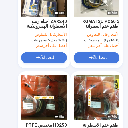
جولة في المعمل
ضبط الجودة
KOMATSU PC60 3
ZAX240 أختام زيت
أطقم ختم أسطوانة
الأسطوانة الهيدروليكية
اتصل بنا
هيدروليكية استخدام ذراع
لمركز صمام التحكم
الأسعار:
قابل للتفاوض
الأسعار:
قابل للتفاوض
ذراع الرافعة
MOQ:
موك 5 مجموعات
MOQ:
موك 5 مجموعات
أخبار
أحصل على آخر سعر
أحصل على آخر سعر
جميع القضايا
ﺎﺘﺼﻟ ﺍﻶﻧ
ﺎﺘﺼﻟ ﺍﻶﻧ
مجموعات ختم اسطوانة هيدروليكية
طقم ختم المضخة الهيدروليكية
طقم ختم المحرك الهيدروليكي
مجموعات الختم
أطقم ختم الأسطوانة
HD250 مخصص PTFE