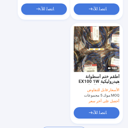
ﺎﺘﺼﻟ ﺍﻶﻧ
ﺎﺘﺼﻟ ﺍﻶﻧ
أطقم ختم أسطوانة
هيدروليكية EX100 1W
لمركز صمام التحكم
الأسعار:
قابل للتفاوض
MOQ:
موك 5 مجموعات
أحصل على آخر سعر
ﺎﺘﺼﻟ ﺍﻶﻧ