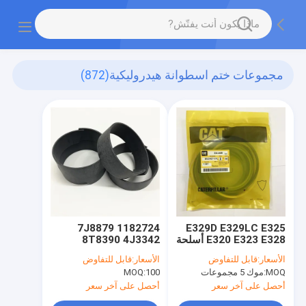
مجموعات ختم اسطوانة هيدروليكية
(872)
1182724 7J8879
E329D E329LC E325
E320 E323 E328 أسلحة
8T8390 4J3342
بوم دلو مهر مجموعة
4T9248 8T8345
الأسعار:
قابل للتفاوض
الأسعار:
قابل للتفاوض
8T8346 8T8328
MOQ:
موك 5 مجموعات
100
MOQ:
4J2620 8T8355
أحصل على آخر سعر
أحصل على آخر سعر