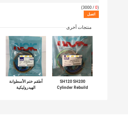
/ 3000)
0
(
منتجات أخرى
SH120 SH200
أطقم ختم الأسطوانة
Cylinder Rebuild
الهيدروليكية
Kits لحفارة ذراع
DOOSAN
الرافعة دلو
Excavator DX60
7200210300