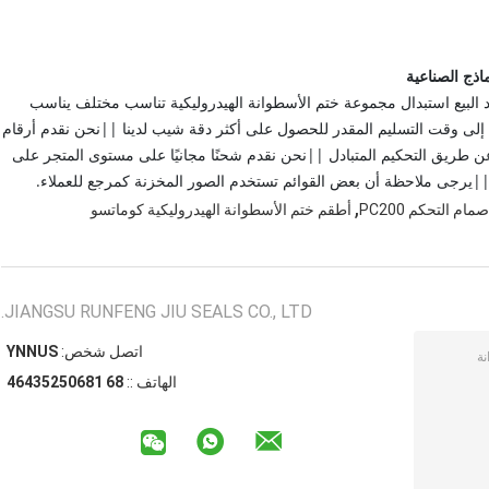
عد البيع استبدال مجموعة ختم الأسطوانة الهيدروليكية تناسب مختلف يناسب
إلى وقت التسليم المقدر للحصول على أكثر دقة شيب لدينا ||نحن نقدم أرقام
 عن طريق التحكيم المتبادل ||نحن نقدم شحنًا مجانيًا على مستوى المتجر على
||يرجى ملاحظة أن بعض القوائم تستخدم الصور المخزنة كمرجع للعملاء.
,
م التحكم PC200
أطقم ختم الأسطوانة الهيدروليكية كوماتسو
JIANGSU RUNFENG JIU SEALS CO., LTD.
اتصل شخص:
SUNNY
الهاتف ::
86 18605253464