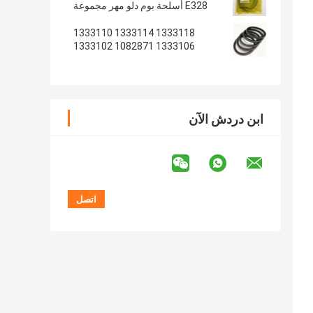
E328 أسلحة بوم دلو مهر مجموعة
1333118 1333114 1333110
1333106 1082871 1333102
ابن دردش الآن