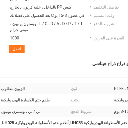
تفاصيل التغليف:
كيس PP بالداخل ، علبة كرتون بالخارج
وقت التسليم:
في غضون 3-15 يومًا بعد الحصول على فضلاتك
شروط الدفع:
L / C ، D / A ، D / P ، T / T ، ويسترن يونيون ،
موني جرام
القدرة على العرض:
1000
اتصل
PTFE ،
لون:
الزبون مطلوب
دروليكية
يكتب:
طقم ختم الكسارة الهيدروليكية
3-1 يوم
شروط الدفع:
تي / تي ، ويسترن يونيون
م الأسطوانة الهيدروليكية UH083
,
أطقم ختم الأسطوانة الهيدروليكية UH025
,