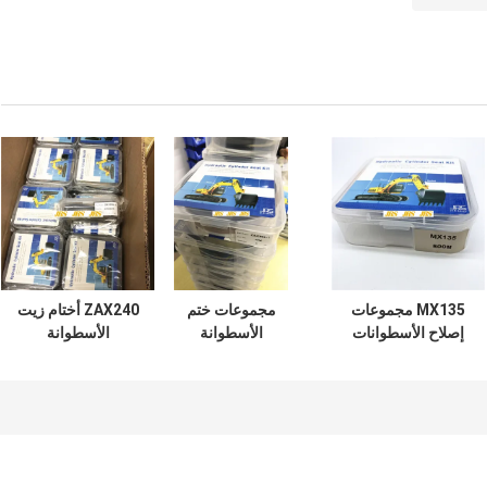
MX135 مجموعات
مجموعات ختم
ZAX240 أختام زيت
إصلاح الأسطوانات
الأسطوانة
الأسطوانة
الهيدروليكية سلسلة
الهيدروليكية ZAX350
الهيدروليكية لمركز
Soosan الميكانيكية
المطاط PTFE NBR
صمام التحكم
PU المواد