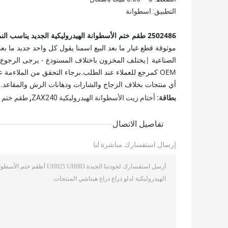
التطبيق: اسطوانة
2502486 طقم ختم الأسطوانة الهيدروليكية الجديد يناسب النماذج الصناعية
موثوقة قطع غيار ما بعد البيع اسمنا يقول كل واحد جديد ما ب
الصناعية |يختلف المخزون باختلاف المستودع - يرجى الرجوع 
OEM كمرجع للعملاء عند الطلب.برجاء التحقق من الملاءمة
أي منتجات بخلاف الزجاج والشارات ودهانات الرش والمقاعد.
,
بطاقة:
أختام زيت الأسطوانة الهيدروليكية ZAX240
طقم ختم صما
تفاصيل الاتصال
إرسال استفسارك مباشرة لنا