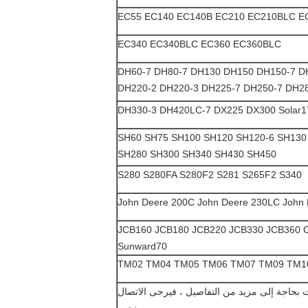
EC55 EC140 EC140B EC210 EC210BLC E
EC340 EC340BLC EC360 EC360BLC
DH60-7 DH80-7 DH130 DH150 DH150-7 D
DH220-2 DH220-3 DH225-7 DH250-7 DH2
DH330-3 DH420LC-7 DX225 DX300 Solar175
SH60 SH75 SH100 SH120 SH120-6 SH130 
SH280 SH300 SH340 SH430 SH450
S280 S280FA S280F2 S281 S265F2 S340
John Deere 200C John Deere 230LC John
JCB160 JCB180 JCB220 JCB330 JCB360
Sunward70
TM02 TM04 TM05 TM06 TM07 TM09 TM1
 بحاجة إلى مزيد من التفاصيل ، فيرجى الاتصال