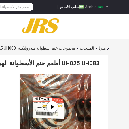
طلب اقتباس
|
Arabic
منزل
المنتجات
مجموعات ختم اسطوانة هيدروليكية
UH025 UH083 أطقم ختم الأسطوانة الهيدروليكي
UH025 UH083 أطقم ختم الأسطوانة الهيدروليكية لدلو ذراع ذراع هيتاشي