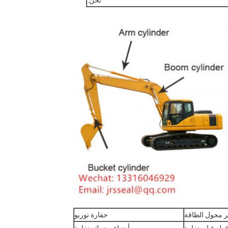
نحن.
 محول الطاقة
حفارة توربو