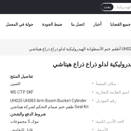
بحث
جميع القضايا
أخبار
اتصل بنا
ضبط الجودة
جولة في المعمل
ة لدلو ذراع ذراع هيتاشي
تفاصيل المنتج:
مكان المنشأ:
الصين
اسم العلامة التجارية:
WG CTP SKF
رقم الموديل:
UH025 UH083 Arm Boom Bucket Cylinder
Seal Kit طقم ختم صمام التحكم لشركة هيتاشي
شروط الدفع والشحن:
الحد الأدنى لكمية:
موك 5 مجموعات
الأسعار:
قابل للتفاوض