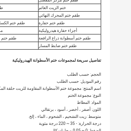
طقم ختم مركز المفصل
ق
ختم الزيت العائم
طق
طقم ختم المحرك النهائي
طقم ختم حفارة
طقم ختم الكسار
أجزاء حفارة هيدروليكية
مر
طقم ختم أسطوانة ذراع الرافعة
طقم ختم ا
طقم ختم ضابط المسار
تفاصيل سريعة لمجموعات ختم الأسطوانة الهيدروليكية
الحجم: حسب الطلب
رقم الموديل: حسب الطلب
اسم المنتج: مجموعة ختم الأسطوانة المقاومة للزيت حلقة الم
النوع: مجموعة الختم
المواد: المطاط
اللون: أصفر ، أخضر ، أسود ، برتقالي
متوسط: زيت التشحيم ، الشحوم ، الماء ، إلخ.
درجة الحرارة: - 35 ~ 220 درجة مئوية
الضغط: 0 ~ 0.05 ميجا باسكال