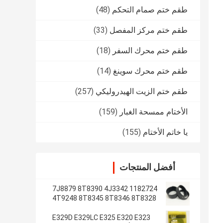
طقم ختم صمام التحكم
(48)
طقم ختم مركز المفصل
(33)
طقم ختم محرك السفر
(18)
طقم ختم محرك سوينغ
(14)
طقم ختم الزيت الهيدروليكي
(257)
الأختام ممسحة الغبار
(159)
يا خاتم الأختام
(155)
أفضل المنتجات
1182724 7J8879 8T8390 4J3342
4T9248 8T8345 8T8346 8T8328
4J2620 8T8355
E329D E329LC E325 E320 E323