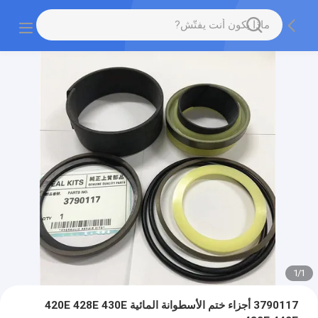
1
/
1
3790117 أجزاء ختم الأسطوانة المائية 420E 428E 430E