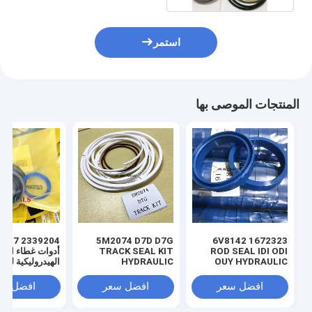
استمر
المنتجات الموصى بها
 3769017
5M2074 D7D D7G
1672323 6V8142
ROD SEAL IDI ODI
TRACK SEAL KIT
أدوات غطاء الأس
OUY HYDRAULIC
HYDRAULIC
الهيدروليكية للش
TRANSMISSION
SEAL PU
SEAL KIT NBR
افضل سعر
افضل سعر
افضل سع