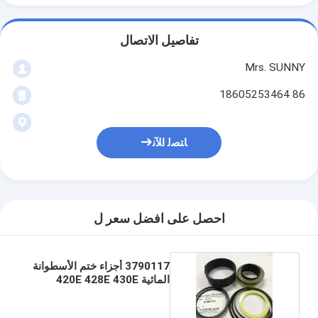
تفاصيل الاتصال
Mrs. SUNNY
86 18605253464
ﺎﺘﺼﻟ ﺍﻶﻧ
احصل على افضل سعر ل
3790117 أجزاء ختم الأسطوانة
المائية 420E 428E 430E
432E 442E