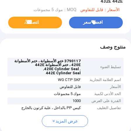
432E 442E
الأسعار：قابل للتفاوض
MOQ：موك 5 مجموعات
افضل سعر
ﺎﺘﺼﻟ ﺍﻶﻧ
منتوج وصف
3790117 ختم الأسطوانة ، ختم الأسطوانة
420E ، ختم الأسطوانة 442E
تسليط الضوء
,
,
420E Cylinder Seal
442E Cylinder Seal
اسم العلامة التجارية
WG CTP SKF
الأسعار
قابل للتفاوض
الحد الأدنى لكمية
موك 5 مجموعات
القدرة على العرض
1000
تفاصيل التغليف
كيس PP بالداخل ، علبة كرتون بالخارج
عرض المزيد